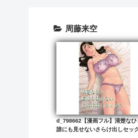
周藤来空
d_798662【漫画フル】清楚な
誰にも見せないさらけ出しセッ