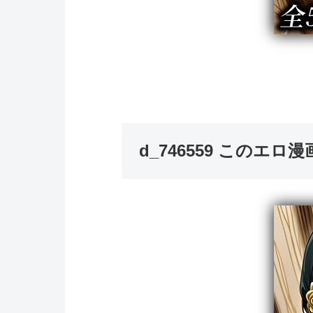
d_746559 このエ